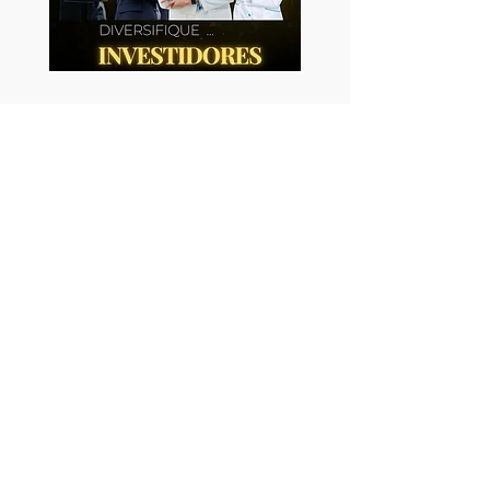
© 2025 por Instituto Coluna Vertebral
Novo Hamburgo - RS
Tel:
51-3066-8930
- Whats: 51
9 9559-8930
51 99559-8930
51 3066-8930
Instituição Certificada