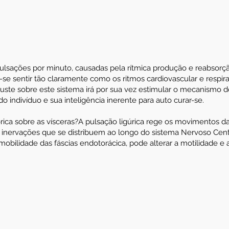
pulsações por minuto, causadas pela rítmica produção e reabsorçã
se sentir tão claramente como os ritmos cardiovascular e respira
 ajuste sobre este sistema irá por sua vez estimular o mecanismo d
o indivíduo e sua inteligência inerente para auto curar-se.
órica sobre as vísceras?A pulsação ligúrica rege os movimentos da
 inervações que se distribuem ao longo do sistema Nervoso Centra
obilidade das fáscias endotorácica, pode alterar a motilidade e a