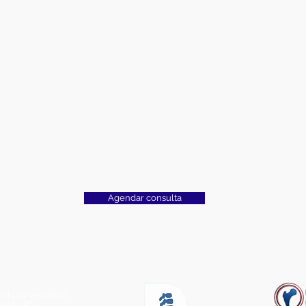
Agendar consulta
 Coluna Vertebral
go - RS