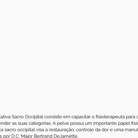
tiva Sacro Occipital consiste em capacitar o fisioterapeuta para
tender as suas categorias. A pelve possui um importante papel fi
ica sacro occipital visa a restauração, controle da dor e uma ma
s por D.C. Major Bertrand DeJarnette.