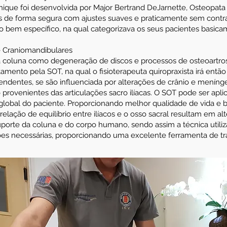
nique foi desenvolvida por Major Bertrand DeJarnette, Osteopata e
tes de forma segura com ajustes suaves e praticamente sem contr
o bem específico, na qual categorizava os seus pacientes basica
 e Craniomandibulares
da coluna como degeneração de discos e processos de osteoartro
amento pela SOT, na qual o fisioterapeuta quiropraxista irá então 
ndentes, se são influenciada por alterações de crânio e meníng
ão provenientes das articulações sacro ilíacas. O SOT pode ser apl
lobal do paciente. Proporcionando melhor qualidade de vida e b
a relação de equilíbrio entre ilíacos e o osso sacral resultam em 
orte da coluna e do corpo humano, sendo assim a técnica utiliza
ções necessárias, proporcionando uma excelente ferramenta de tra