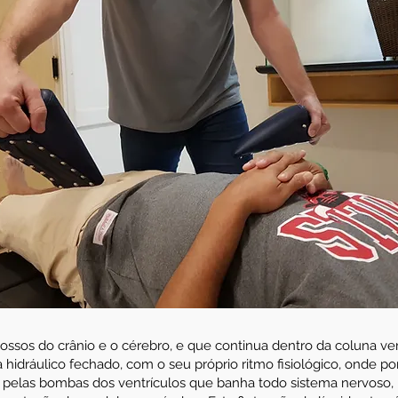
 ossos do crânio e o cérebro, e que continua dentro da coluna ve
 hidráulico fechado, com o seu próprio ritmo fisiológico, onde por
do pelas bombas dos ventrículos que banha todo sistema nervoso