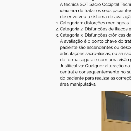
A técnica SOT Sacro Occipital Tech
idéia era de tratar os seus pacien
desenvolveu u sistema de avaliaçã
Categoria 1: distorções meníngeas
Categoria 2: Disfunções de Ilíacos
Categoria 3: Disfunções crônicas 
A avaliação é o ponto chave do trat
paciente são ascendentes ou desce
articulações sacro-ilíacas, ou se s
de forma segura e com uma visão g
Justificativa: Qualquer alteração n
central e consequentemente no sup
do paciente para realizar as corre
área manipulativa.