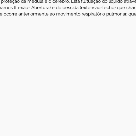
proteção da medula e o cérebro. Esta flutuação do líquido atra
mos (flexão- Abertura) e de descida (extensão-fecho) que ch
e ocorre anteriormente ao movimento respiratório pulmonar, q