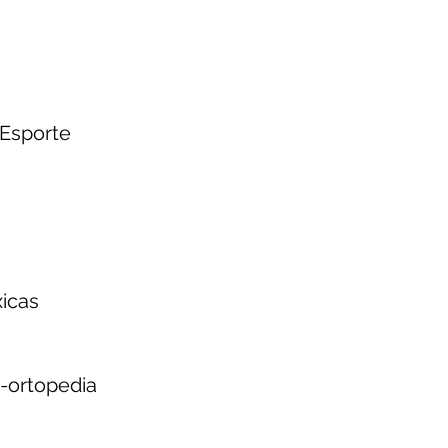
 Esporte
xicas
o-ortopedia